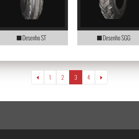
Desenho ST
Desenho SGG
(current)
1
2
3
4